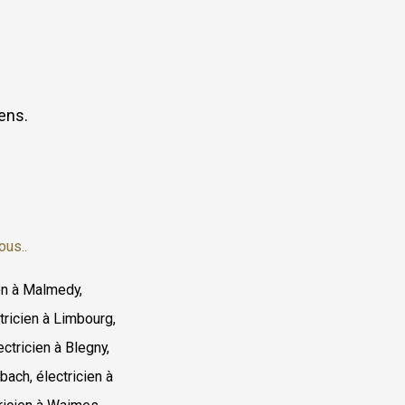
ens.
ous..
ien à Malmedy,
ctricien à Limbourg,
ectricien à Blegny,
bach, électricien à