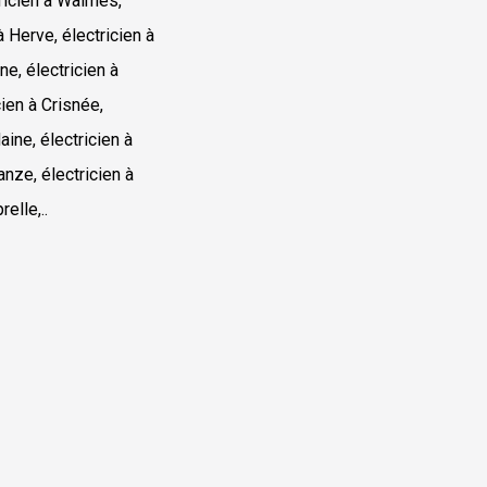
tricien à Waimes,
à Herve, électricien à
e, électricien à
cien à Crisnée,
aine, électricien à
anze, électricien à
elle,..