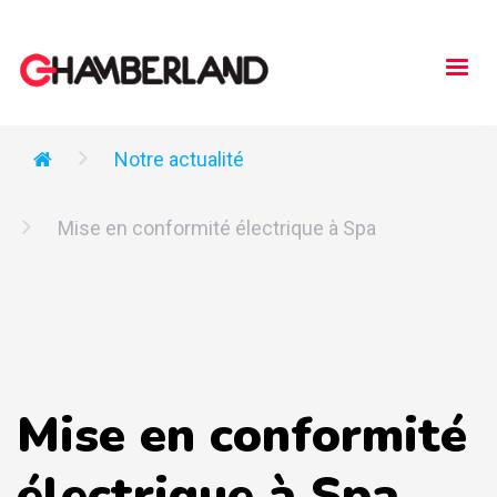
Togg
navi
Notre actualité
Mise en conformité électrique à Spa
Mise en conformité
électrique à Spa