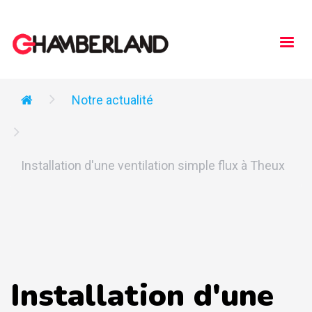
Togg
navi
Notre actualité
Installation d'une ventilation simple flux à Theux
Installation d'une