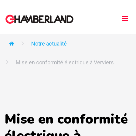
Togg
navi
Notre actualité
Mise en conformité électrique à Verviers
Mise en conformité
électrique à