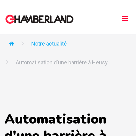
Togg
navi
Notre actualité
Automatisation d'une barrière à Heusy
Automatisation
d'une barrière à