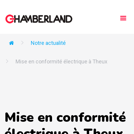
Togg
navi
Notre actualité
Mise en conformité électrique à Theux
Mise en conformité
électrique à Theux