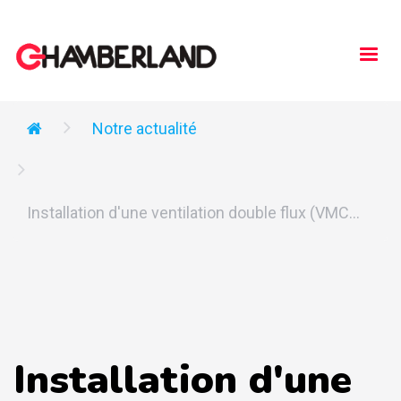
Togg
navi
Notre actualité
Installation d'une ventilation double flux (VMC...
Installation d'une