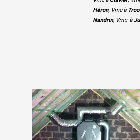
Héron
, Vmc à
Troo
Nandrin
, Vmc à
Ju