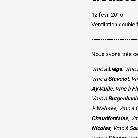
12 févr. 2016
Ventilation double 
-------------------------
Nous avons très cer
Vmc à
Liège
, Vmc
Vmc à
Stavelot
, V
Aywaille
, Vmc à
Fl
Vmc à
Butgenbach
à
Waimes
, Vmc à
Chaudfontaine
, V
Nicolas
, Vmc à
So
Vmc à
Clavier
, Vm