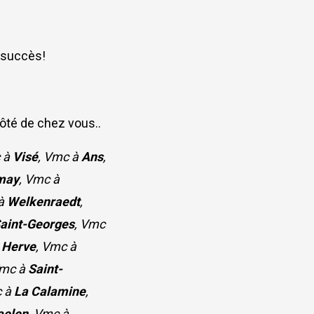
i succès!
côté de chez vous..
c à
Visé
, Vmc à
Ans
,
may
, Vmc à
 à
Welkenraedt
,
aint-Georges
, Vmc
à
Herve
, Vmc à
Vmc à
Saint-
c à
La Calamine
,
aelen
, Vmc à