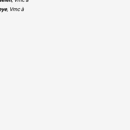
eye
, Vmc à