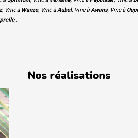
z
, Vmc à
Wanze
, Vmc à
Aubel
, Vmc à
Awans
, Vmc à
Oup
prelle
,..
Nos réalisations