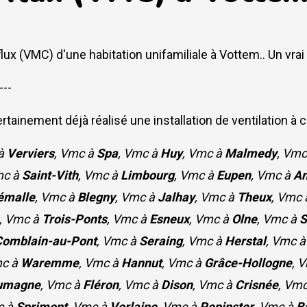
flux (VMC) d'une habitation unifamiliale à Vottem.. Un vra
---
tainement déjà réalisé une installation de ventilation à 
 à
Verviers
, Vmc à
Spa
, Vmc à
Huy
, Vmc à
Malmedy
, Vm
mc à
Saint-Vith
, Vmc à
Limbourg
, Vmc à
Eupen
, Vmc à
A
émalle
, Vmc à
Blegny
, Vmc à
Jalhay
, Vmc à
Theux
, Vmc
, Vmc à
Trois-Ponts
, Vmc à
Esneux
, Vmc à
Olne
, Vmc à
S
Comblain-au-Pont
, Vmc à
Seraing
, Vmc à
Herstal
, Vmc 
mc à
Waremme
, Vmc à
Hannut
, Vmc à
Grâce-Hollogne
, 
umagne
, Vmc à
Fléron
, Vmc à
Dison
, Vmc à
Crisnée
, Vm
c à
Sprimont
, Vmc à
Verlaine
, Vmc à
Pepinster
, Vmc à
B