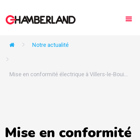
Togg
navi
Notre actualité
Mise en conformité électrique à Villers-le-Boui...
Mise en conformité