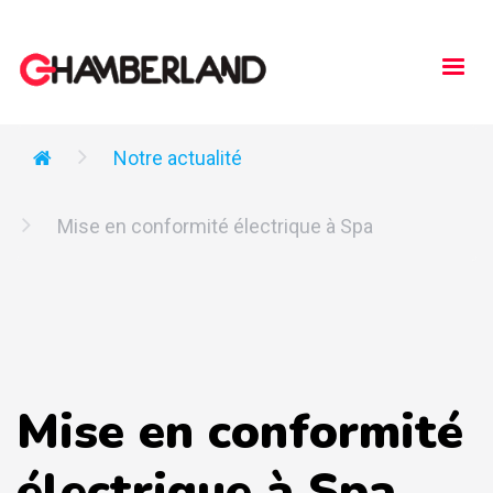
Togg
navi
Notre actualité
Mise en conformité électrique à Spa
Mise en conformité
électrique à Spa