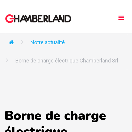
Togg
navi
Notre actualité
Borne de charge électrique Chamberland Srl
Borne de charge
électrique